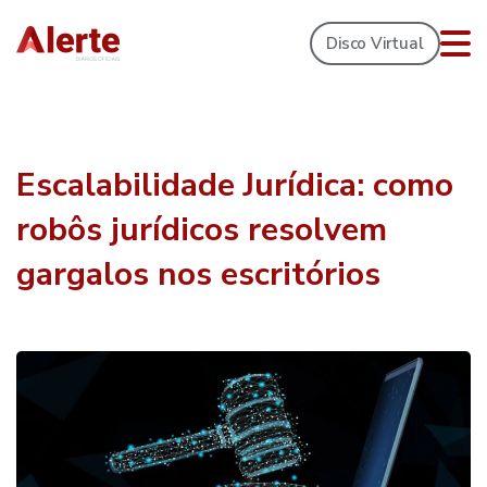
Disco Virtual
Escalabilidade Jurídica: como
robôs jurídicos resolvem
gargalos nos escritórios