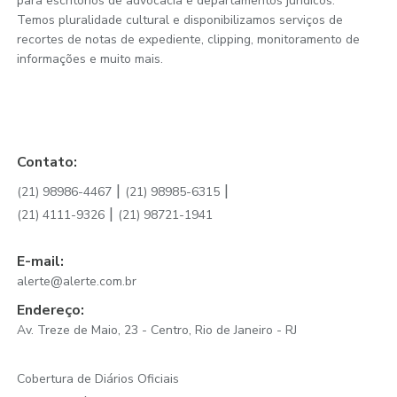
para escritórios de advocacia e departamentos jurídicos.
Temos pluralidade cultural e disponibilizamos serviços de
recortes de notas de expediente, clipping, monitoramento de
informações e muito mais.
Contato:
|
|
(21) 98986-4467
(21) 98985-6315
|
(21) 4111-9326
(21) 98721-1941
E-mail:
alerte@alerte.com.br
Endereço:
Av. Treze de Maio, 23 - Centro, Rio de Janeiro - RJ
Cobertura de Diários Oficiais
|