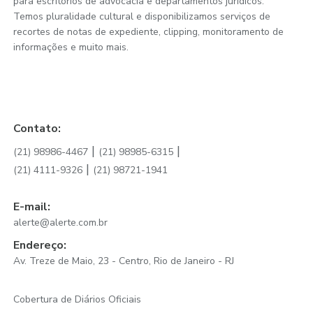
para escritórios de advocacia e departamentos jurídicos.
Temos pluralidade cultural e disponibilizamos serviços de
recortes de notas de expediente, clipping, monitoramento de
informações e muito mais.
Contato:
|
|
(21) 98986-4467
(21) 98985-6315
|
(21) 4111-9326
(21) 98721-1941
E-mail:
alerte@alerte.com.br
Endereço:
Av. Treze de Maio, 23 - Centro, Rio de Janeiro - RJ
Cobertura de Diários Oficiais
|