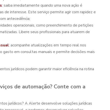
s
:
saiba imediatamente quando uma nova ação é
eas de interesse. Este serviço permite agir com rapidez e
 com antecedência;
ividades operacionais, como preenchimento de petições
matizadas. Libere seus profissionais para atuarem de
ssual
: acompanhe atualizações em tempo real nos
mpo gasto em consultas manuais e permite decisões mais
ntos jurídicos
podem garantir maior eficiência na rotina
rviços de automação? Conte com a
os jurídicos
? A Alerte desenvolve soluções jurídicas
nto processual, e podemos desenvolver soluções