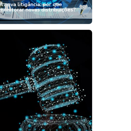
A nova litigância: por que
monitorar novas distribuições?
A nova litigância: por que
monitorar novas distribuições?