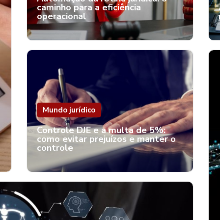
caminho para a eficiência
operacional
Mundo jurídico
Controle DJE e a multa de 5%:
como evitar prejuízos e manter o
controle
Automação da rotina jurídica: o
caminho para a eficiência
operacional