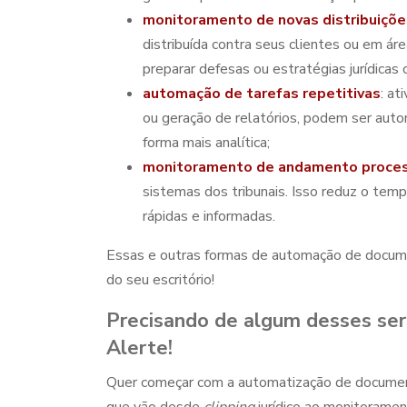
monitoramento de novas distribuiçõe
distribuída contra seus clientes ou em ár
preparar defesas ou estratégias jurídicas
automação de tarefas repetitivas
: at
ou geração de relatórios, podem ser auto
forma mais analítica;
monitoramento de andamento proce
sistemas dos tribunais. Isso reduz o te
rápidas e informadas.
Essas e outras formas de
automação de docume
do seu escritório!
Precisando de algum desses se
Alerte!
Quer começar com a
automatização de document
que vão desde
clipping
jurídico ao monitorame