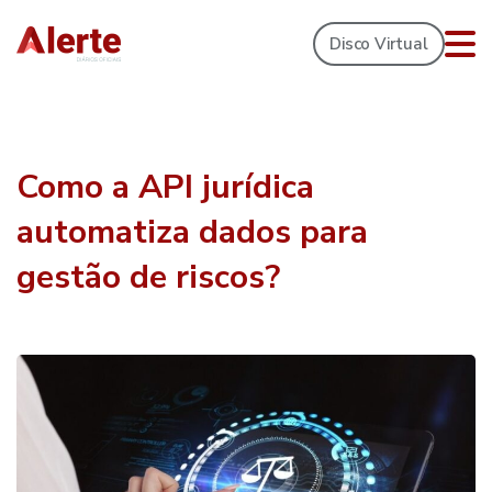
Disco Virtual
Como a API jurídica
automatiza dados para
gestão de riscos?