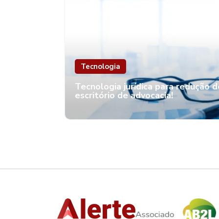
Tecnologia
Tecnologia jurídica para redução de
escritório de advocacia!
Automação na controladoria
jurídica: a evolução da eficiênci
no escritório jurídico
Entenda como a automação na
controladoria jurídica transforma a gestão
jurídica nesse artigo da Alerte!