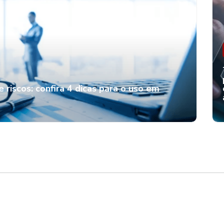
Legal Ops e automação: como
construir soluções jurídicas
digitais
Você sabia que Legal Ops e automação
são o pilar para transformar o
departamento jurídico? Entenda nesse
artigo da Alerte!
 riscos: confira 4 dicas para o uso em
Resolução do CNJ sobre IA: o
a
que muda para seu escritório
Sabe como aplicar a nova resolução do
CNJ sobre IA no Judiciário para seu
escritório de advocacia? Veja nesse artigo
da Alerte!