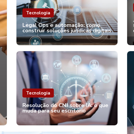
Tecnologia
Legal Ops e automação: como
construir soluções jurídicas digitais
Tecnologia
o
Resolução do CNJ sobre IA: o que
muda para seu escritório