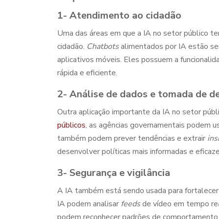
1- Atendimento ao cidadão
Uma das áreas em que a
IA no setor público
tem
cidadão.
Chatbots
alimentados por IA estão 
aplicativos móveis. Eles possuem a funcionali
rápida e eficiente.
2- Análise de dados e tomada de d
Outra aplicação importante da
IA no setor públ
públicos
, as agências governamentais podem usa
também podem prever tendências e extrair
ins
desenvolver políticas mais informadas e efica
3- Segurança e vigilância
A IA também está sendo usada para fortalecer 
IA podem analisar
feeds
de vídeo em tempo rea
podem reconhecer padrões de comportamento e 